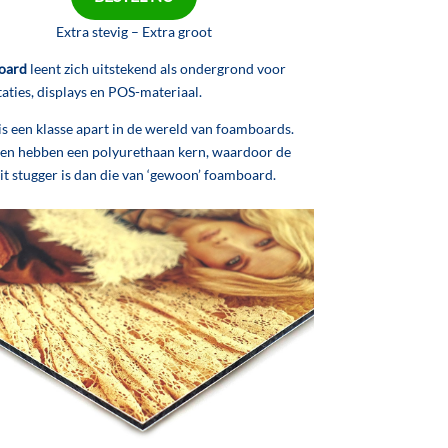
Extra stevig – Extra groot
oard
leent zich uitstekend als ondergrond voor
aties, displays en POS-materiaal.
is een klasse apart in de wereld van foamboards.
ten hebben een polyurethaan kern, waardoor de
it stugger is dan die van ‘gewoon’ foamboard.