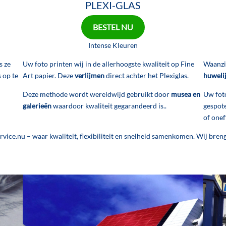
PLEXI-GLAS
BESTEL NU
Intense Kleuren
s ze
Uw foto printen wij in de allerhoogste kwaliteit op Fine
Waanzin
s op te
Art papier. Deze
verlijmen
direct achter het Plexiglas.
huweli
Deze methode wordt wereldwijd gebruikt door
musea en
Uw foto
galerieën
waardoor kwaliteit gegarandeerd is..
gespot
of onef
ice.nu – waar kwaliteit, flexibiliteit en snelheid samenkomen. Wij brenge