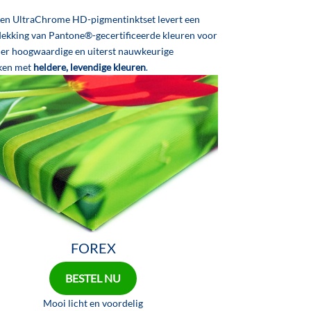
ren UltraChrome HD-pigmentinktset levert een
dekking van Pantone®-gecertificeerde kleuren voor
der hoogwaardige en uiterst nauwkeurige
ken met
heldere, levendige kleuren
.
FOREX
BESTEL NU
Mooi licht en voordelig