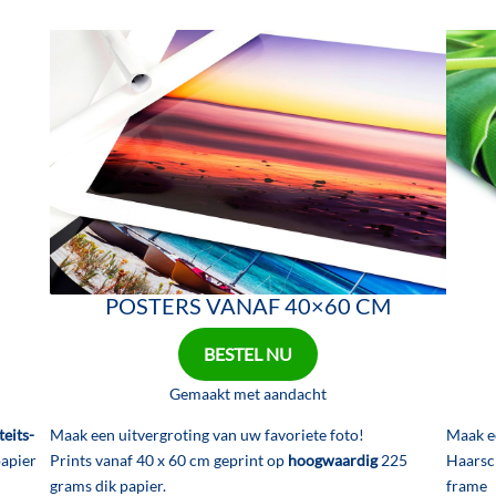
POSTERS VANAF 40×60 CM
BESTEL NU
Gemaakt met aandacht
teits-
Maak een uitvergroting van uw favoriete foto!
Maak e
papier
Prints vanaf 40 x 60 cm geprint op
hoogwaardig
225
Haarsc
grams dik papier.
frame