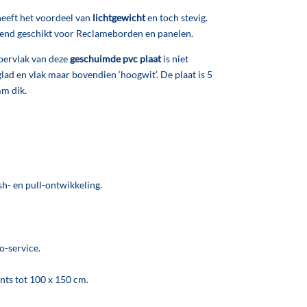
heeft het voordeel van
lichtgewicht
en toch stevig.
kend geschikt voor Reclameborden en panelen.
pervlak van deze
geschuimde pvc plaat
is niet
glad en vlak maar bovendien ‘hoogwit’. De plaat is 5
mm dik.
sh- en pull-ontwikkeling.
o-service.
nts tot 100 x 150 cm.