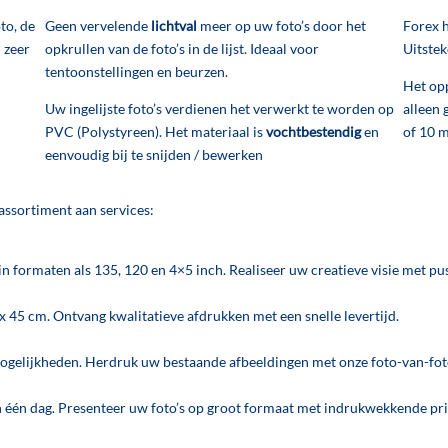
to, de
Geen vervelende
lichtval
meer op uw foto’s door het
Forex 
 zeer
opkrullen van de foto’s in de lijst. Ideaal voor
Uitste
tentoonstellingen en beurzen.
Het op
Uw ingelijste foto’s verdienen het verwerkt te worden op
alleen 
PVC (Polystyreen). Het materiaal is
vochtbestendig
en
of 10 
eenvoudig bij te snijden / bewerken
assortiment aan services:
in formaten als 135, 120 en 4×5 inch. Realiseer uw creatieve visie met pu
x 45 cm. Ontvang kwalitatieve afdrukken met een snelle levertijd.
mogelijkheden. Herdruk uw bestaande afbeeldingen met onze foto-van-fot
n één dag. Presenteer uw foto’s op groot formaat met indrukwekkende pri