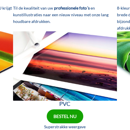
U krijgt
Til de kwaliteit van uw
professionele foto´s
en
8-kleu
kunstillustraties naar een nieuw niveau met onze lang
brede 
houdbare afdrukken.
bijzon
afdruk
PVC
BESTEL NU
Superstrakke weergave