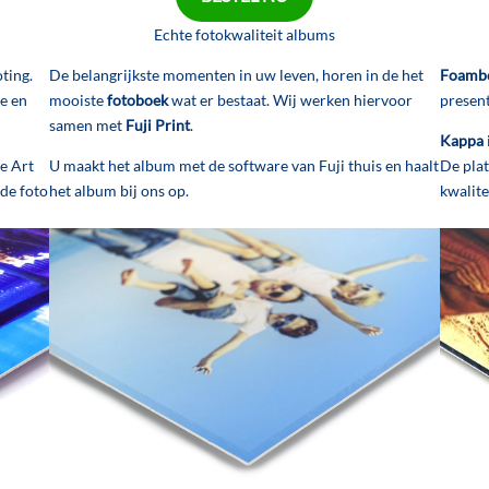
Echte fotokwaliteit albums
Foamb
ting.
De belangrijkste momenten in uw leven, horen in de het
present
le en
mooiste
fotoboek
wat er bestaat. Wij werken hiervoor
samen met
Fuji Print
.
Kappa
De pla
e Art
U maakt het album met de software van Fuji thuis en haalt
kwalite
 de foto
het album bij ons op.