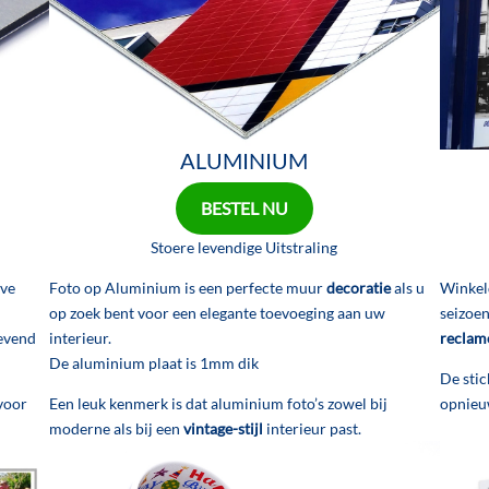
ALUMINIUM
BESTEL NU
Stoere levendige Uitstraling
ove
Foto op Aluminium is een perfecte muur
decoratie
als u
Winkeld
op zoek bent voor een elegante toevoeging aan uw
seizoen
wevend
interieur.
reclam
De aluminium plaat is 1mm dik
De stic
voor
Een leuk kenmerk is dat aluminium foto’s zowel bij
opnieu
moderne als bij een
vintage-stijl
interieur past.