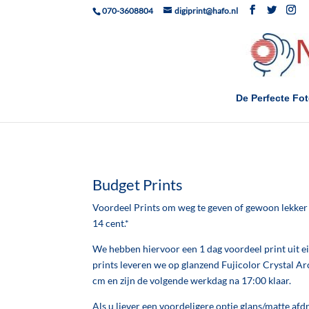
070-3608804
digiprint@hafo.nl
De Perfecte Fo
Budget Prints
Voordeel Prints om weg te geven of gewoon lekker 
14 cent.*
We hebben hiervoor een 1 dag voordeel print uit e
prints leveren we op glanzend Fujicolor Crystal Ar
cm en zijn de volgende werkdag na 17:00 klaar.
Als u liever een voordeligere optie glans/matte afd