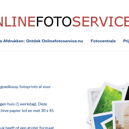
to Afdrukken: Ontdek Onlinefotoservice.nu
Fotocentrale
Pri
goedkoop, fotoprints al voor
igen huis (1 werkdag). Deze
chive papier tot en met 30 x 45
ruk heeft of een groter formaat,