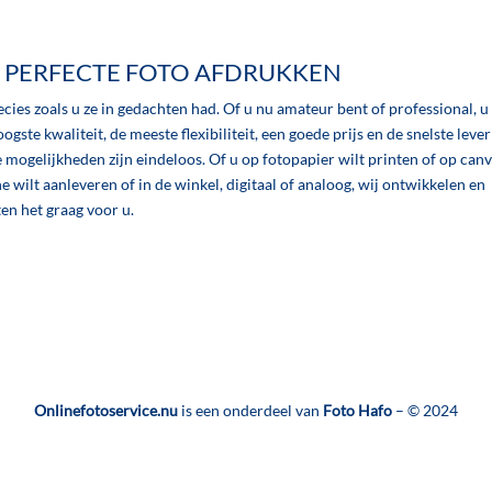
 PERFECTE FOTO AFDRUKKEN
ecies zoals u ze in gedachten had. Of u nu amateur bent of professional, u 
ogste kwaliteit, de meeste flexibiliteit, een goede prijs en de snelste lever
 mogelijkheden zijn eindeloos. Of u op fotopapier wilt printen of op canv
e wilt aanleveren of in de winkel, digitaal of analoog, wij ontwikkelen en
ten het graag voor u.
Onlinefotoservice.nu
is een onderdeel van
Foto Hafo
– © 2024