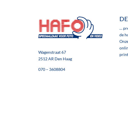
DE
… pr
de ho
Onze
onlin
Wagenstraat 67
prin
2512 AR Den Haag
070 – 3608804